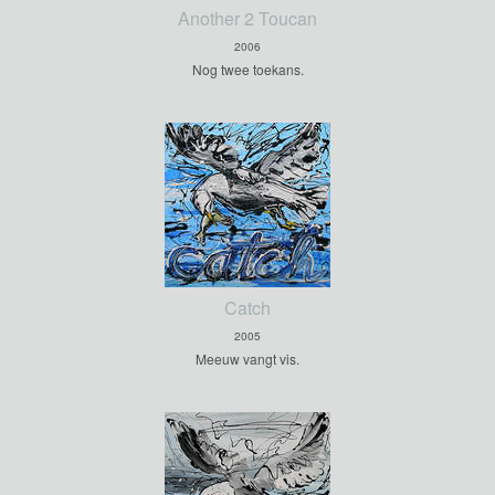
Another 2 Toucan
2006
Nog twee toekans.
Catch
2005
Meeuw vangt vis.