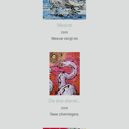
Meeuw
2005
Meeuw vangt vis
De ene dienst...
2005
Twee zilverreigers.