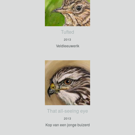
Tufted
2013
Veldleeuwerik
That all-seeing eye
2013
Kop van een jonge buizerd