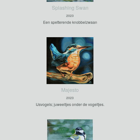
Splashing Swan
2023
Een spetterende knobbelzwaan
Majesto
2023
IJsvogels; juweeltjes onder de vogeltjes.