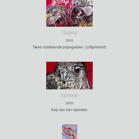
Gossip
2005
Twee roddelende papegaaien. (Uitgeleend)
Sperwer
2005
Kop van een sperwer.