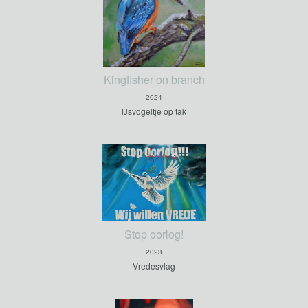
Kingfisher on branch
2024
IJsvogeltje op tak
Stop oorlog!
2023
Vredesvlag