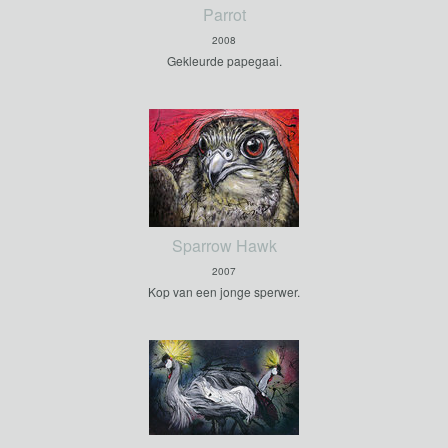
Parrot
2008
Gekleurde papegaai.
Sparrow Hawk
2007
Kop van een jonge sperwer.