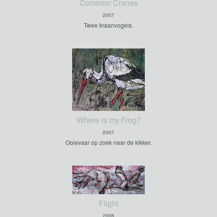
Common Cranes
2007
Twee kraanvogels.
Where is my Frog?
2007
Ooievaar op zoek naar de kikker.
Flight
2006