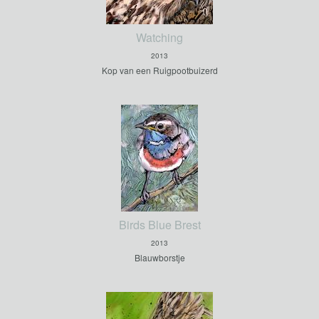
Watching
2013
Kop van een Ruigpootbuizerd
Birds Blue Brest
2013
Blauwborstje