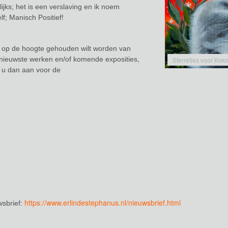
ijks; het is een verslaving en ik noem
f; Manisch Positief!
u op de hoogte gehouden wilt worden van
 nieuwste werken en/of komende exposities,
Sterretjes voor Kok
 u dan aan voor de
 red lips of Simone
https://www.erlindestephanus.nl/nieuwsbrief.html
wsbrief: