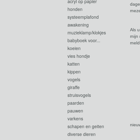
acryl op papier
dagel
honden
mezel
systeemplafond
awakening
Als 
muzieklamp/klokjes
mijn
babyboek voor...
meld
koeien
vies hondje
katten
kippen
vogels
giraffe
struisvogels
The
paarden
pauwen
varkens
nieu
schapen en geiten
diverse dieren