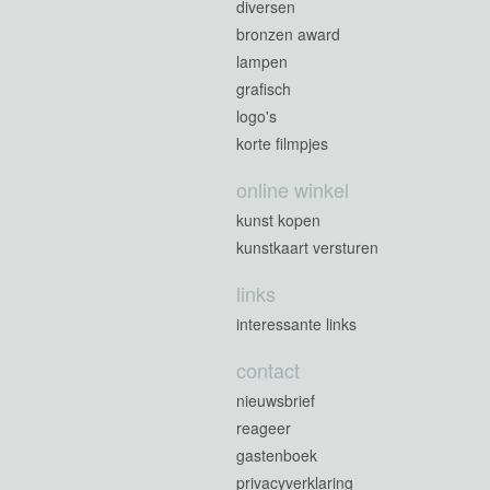
diversen
bronzen award
lampen
grafisch
logo's
korte filmpjes
online winkel
kunst kopen
kunstkaart versturen
links
interessante links
contact
nieuwsbrief
reageer
gastenboek
privacyverklaring