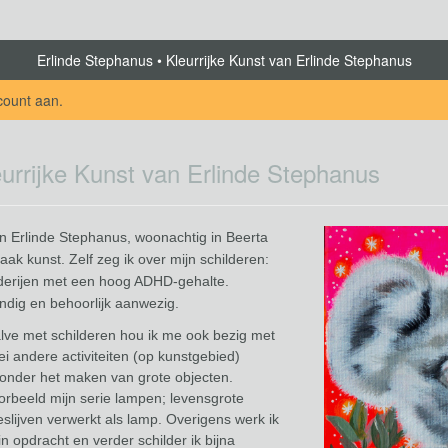
Erlinde Stephanus
Kleurrijke Kunst van Erlinde Stephanus
count aan
.
eurrijke Kunst van Erlinde Stephanus
en Erlinde Stephanus, woonachtig in Beerta
ak kunst. Zelf zeg ik over mijn schilderen:
lderijen met een hoog ADHD-gehalte.
ndig en behoorlijk aanwezig.
lve met schilderen hou ik me ook bezig met
lei andere activiteiten (op kunstgebied)
onder het maken van grote objecten.
oorbeeld mijn serie lampen; levensgrote
slijven verwerkt als lamp. Overigens werk ik
in opdracht en verder schilder ik bijna