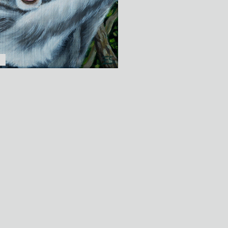
DaisyDuck
o