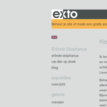
Beheer je site
of
maak een gratis ac
Kl
Erlinde Stephanus
erlinde stephanus
Ik b
uw dier op doek
en ma
blog
schi
Leve
exposities
Beha
overzicht
aller
waar
galerie
Bijv
dame
mensen
veel 