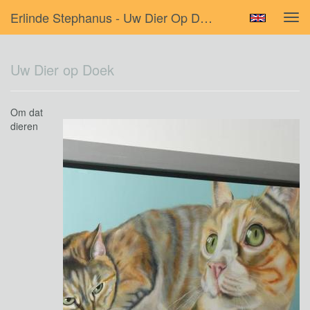
Erlinde Stephanus - Uw Dier Op Doek
Tog
navi
Uw Dier op Doek
Om dat
dieren