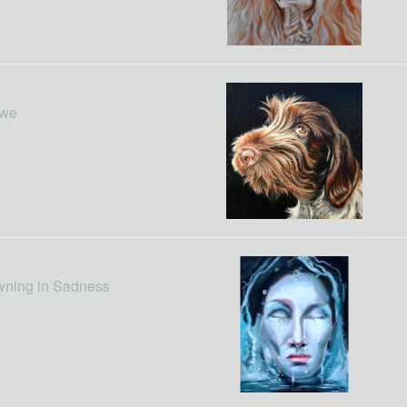
we
wning in Sadness