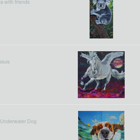
a with friends
asus
 Underwater Dog