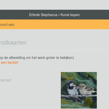
Erlinde Stephanus
Kunst kopen
count aan
.
nstkaarten
 op de afbeelding om het werk groter te bekijken)
 een bericht
nected