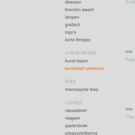
Koal
diversen
bronzen award
lampen
grafisch
logo's
korte filmpjes
online winkel
2026
Peg
kunst kopen
kunstkaart versturen
links
interessante links
contact
2026
nieuwsbrief
The
reageer
gastenboek
privacyverklaring