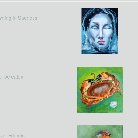
wning in Sadness
or be eaten
ver Friends