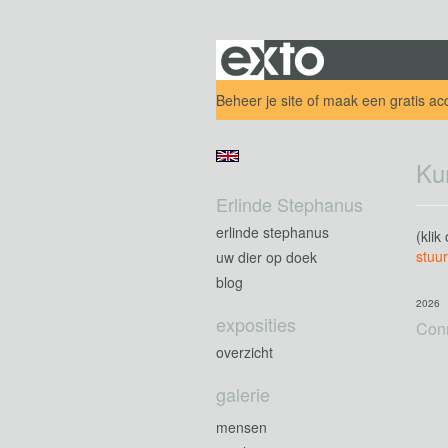
Beheer je site
of
maak een gratis ac
Ku
Erlinde Stephanus
erlinde stephanus
(klik
stuur
uw dier op doek
blog
2026
exposities
Con
overzicht
galerie
mensen