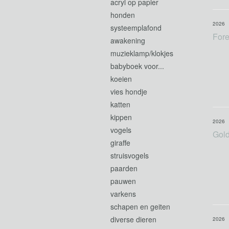
acryl op papier
honden
2026
systeemplafond
Fore
awakening
muzieklamp/klokjes
babyboek voor...
koeien
vies hondje
katten
kippen
2026
vogels
Gold
giraffe
struisvogels
paarden
pauwen
varkens
schapen en geiten
diverse dieren
2026