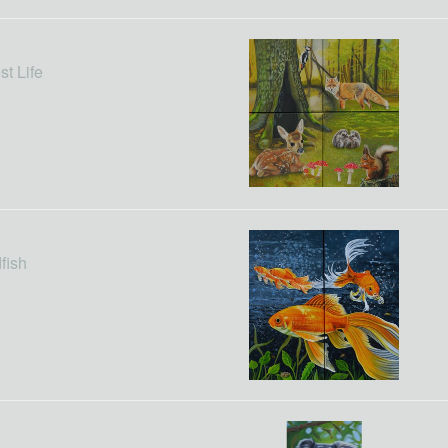
st Life
fish