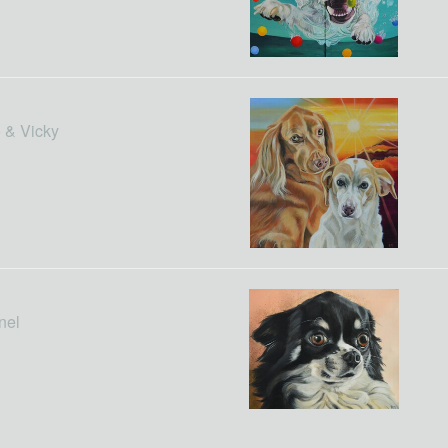
 & Vicky
nel