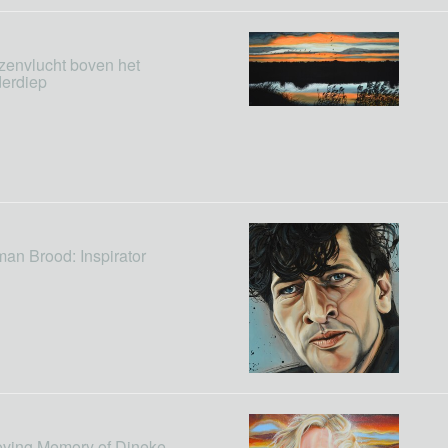
envlucht boven het
erdiep
an Brood: Inspirator
oving Memory of Dineke