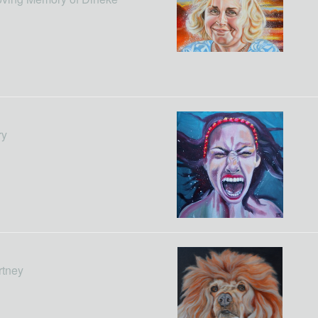
ry
rtney