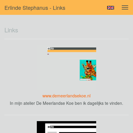
Erlinde Stephanus - Links
Tog
navi
Links
www.demeerlandsekoe.nl
In mijn atelier De Meerlandse Koe ben ik dagelijks te vinden.