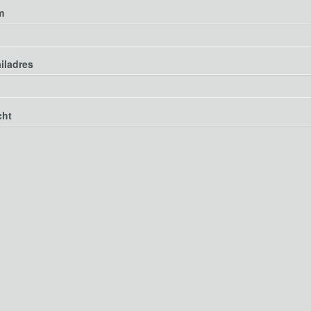
m
iladres
cht