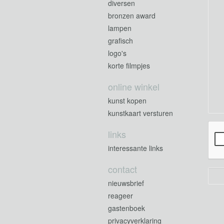
diversen
bronzen award
lampen
grafisch
logo's
korte filmpjes
online winkel
kunst kopen
kunstkaart versturen
links
interessante links
contact
nieuwsbrief
reageer
gastenboek
privacyverklaring