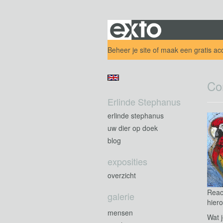
Beheer je site
of
maak een gratis ac
Co
Erlinde Stephanus
erlinde stephanus
uw dier op doek
blog
exposities
overzicht
Reac
galerie
hiero
mensen
Wat j