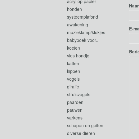
acryl op papier
Naa
honden
systeemplafond
awakening
E-ma
muzieklamp/klokjes
babyboek voor...
koeien
Beri
vies hondje
katten
kippen
vogels
giraffe
struisvogels
paarden
pauwen
varkens
schapen en geiten
diverse dieren