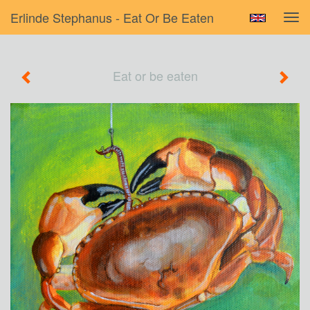
Erlinde Stephanus - Eat Or Be Eaten
Tog
navi
Eat or be eaten