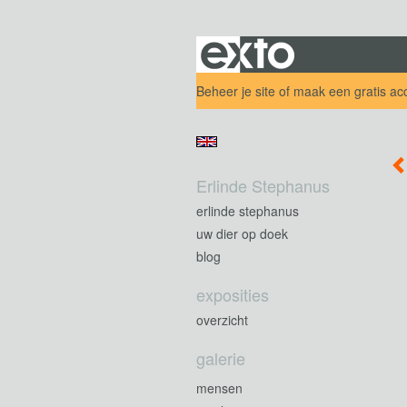
Beheer je site
of
maak een gratis ac
Erlinde Stephanus
erlinde stephanus
uw dier op doek
blog
exposities
overzicht
galerie
mensen