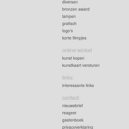
diversen
bronzen award
lampen
grafisch
logo's
korte filmpjes
online winkel
kunst kopen
kunstkaart versturen
links
interessante links
contact
nieuwsbrief
reageer
gastenboek
privacyverklaring