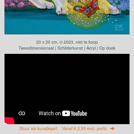
20 x 20 cm, © 2023, niet te koop
Tweedimensionaal | Schilderkunst | Acryl | Op doek
Stuur als kunstkaart
Vanaf € 2,95 excl. porto