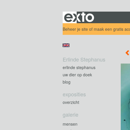
Beheer je site
of
maak een gratis ac
Erlinde Stephanus
erlinde stephanus
uw dier op doek
blog
exposities
overzicht
galerie
mensen