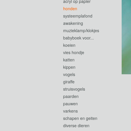
acryl op papier
honden
systeemplafond
awakening
muzieklamp/klokjes
babyboek voor...
koeien
vies hondje
katten
kippen
vogels
giraffe
struisvogels
paarden
pauwen
varkens
schapen en geiten
diverse dieren