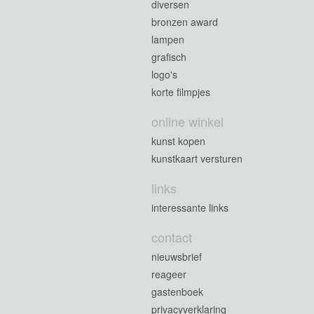
diversen
bronzen award
lampen
grafisch
logo's
korte filmpjes
online winkel
kunst kopen
kunstkaart versturen
links
interessante links
contact
nieuwsbrief
reageer
gastenboek
privacyverklaring