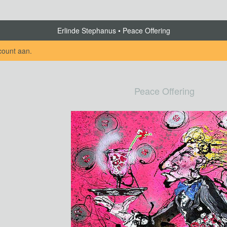
Erlinde Stephanus
Peace Offering
count aan
.
Peace Offering