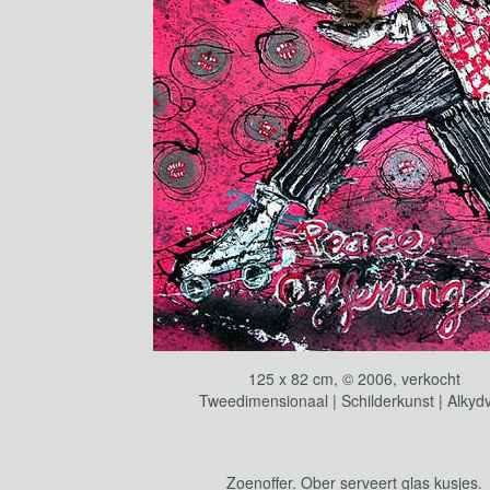
125 x 82 cm, © 2006, verkocht
Tweedimensionaal | Schilderkunst | Alkydv
Zoenoffer. Ober serveert glas kusjes.