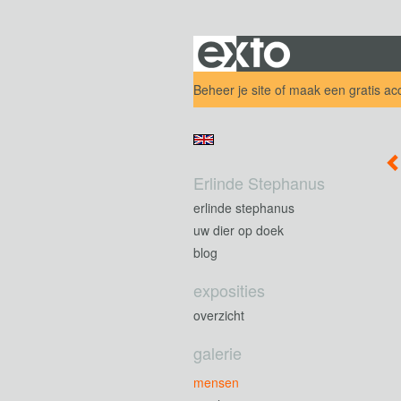
Beheer je site
of
maak een gratis ac
Erlinde Stephanus
erlinde stephanus
uw dier op doek
blog
exposities
overzicht
galerie
mensen