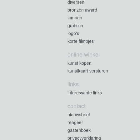
diversen
bronzen award
lampen
grafisch
logo's
korte filmpjes
online winkel
kunst kopen
kunstkaart versturen
links
interessante links
contact
nieuwsbrief
reageer
gastenboek
privacyverklaring