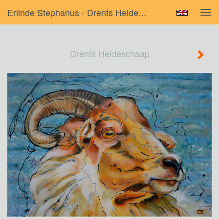
Erlinde Stephanus - Drents Heideschaap
Tog
navi
Drents Heideschaap