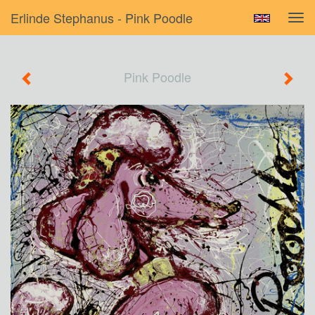
Erlinde Stephanus - Pink Poodle
Tog
navi
Pink Poodle