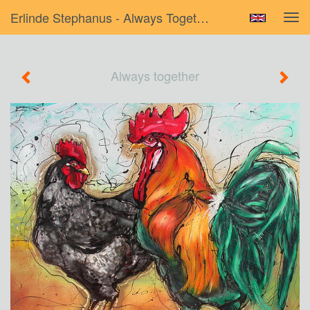
Erlinde Stephanus - Always Together
Tog
navi
Always together