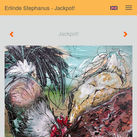
Erlinde Stephanus - Jackpot!
Tog
navi
Jackpot!